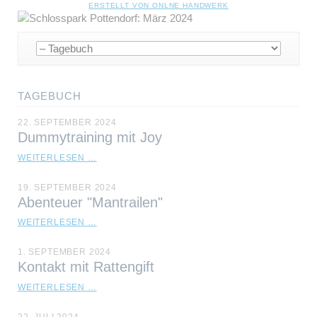
NAVIGATION
ERSTELLT VON ONLNE HANDWERK
ÜBERSPRINGEN
Navigation
überspringen
TAGEBUCH
22. SEPTEMBER 2024
Dummytraining mit Joy
DUMMYTRAINING
WEITERLESEN …
MIT
JOY
19. SEPTEMBER 2024
Abenteuer "Mantrailen"
ABENTEUER
WEITERLESEN …
"MANTRAILEN"
1. SEPTEMBER 2024
Kontakt mit Rattengift
KONTAKT
WEITERLESEN …
MIT
RATTENGIFT
22. JULI 2024