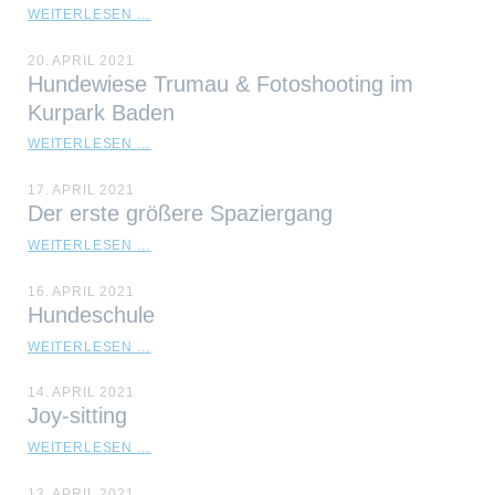
TRAIL
DIE
WEITERLESEN …
OHNE
ERSTE
PFERD
ARBEITSWOCHE
20. APRIL 2021
VOM
Hundewiese Trumau & Fotoshooting im
FRAULI
Kurpark Baden
HUNDEWIESE
WEITERLESEN …
TRUMAU
&
17. APRIL 2021
FOTOSHOOTING
Der erste größere Spaziergang
IM
KURPARK
DER
WEITERLESEN …
BADEN
ERSTE
GRÖSSERE S
16. APRIL 2021
PAZIERGANG
Hundeschule
HUNDESCHULE
WEITERLESEN …
14. APRIL 2021
Joy-sitting
JOY-
WEITERLESEN …
SITTING
13. APRIL 2021