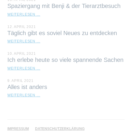
Spaziergang mit Benji & der Tierarztbesuch
SPAZIERGANG
WEITERLESEN …
MIT
BENJI
12. APRIL 2021
&
Täglich gibt es soviel Neues zu entdecken
DER
TIERARZTBESUCH
TÄGLICH
WEITERLESEN …
GIBT
ES
10. APRIL 2021
SOVIEL
Ich erlebe heute so viele spannende Sachen
NEUES
ZU
ICH
WEITERLESEN …
ENTDECKEN
ERLEBE
HEUTE
9. APRIL 2021
SO
Alles ist anders
VIELE
SPANNENDE
ALLES
WEITERLESEN …
SACHEN
IST
ANDERS
NAVIGATION
IMPRESSUM
DATENSCHUTZERKLÄRUNG