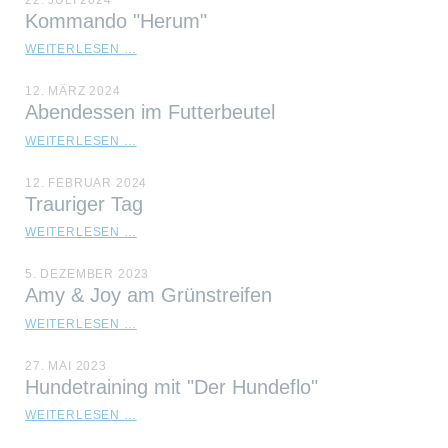
Kommando "Herum"
KOMMANDO
WEITERLESEN …
"HERUM"
12. MÄRZ 2024
Abendessen im Futterbeutel
ABENDESSEN
WEITERLESEN …
IM
FUTTERBEUTEL
12. FEBRUAR 2024
Trauriger Tag
TRAURIGER
WEITERLESEN …
TAG
5. DEZEMBER 2023
Amy & Joy am Grünstreifen
AMY
WEITERLESEN …
&
JOY
27. MAI 2023
AM
Hundetraining mit "Der Hundeflo"
GRÜNSTREIFEN
HUNDETRAINING
WEITERLESEN …
MIT
"DER