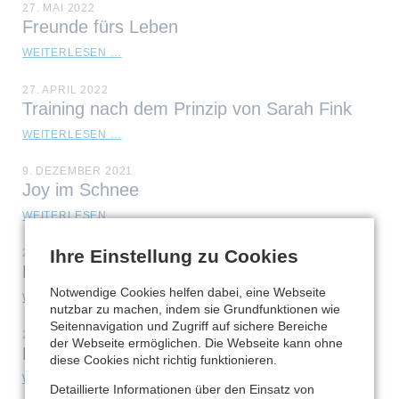
27. MAI 2022
HUNDEFLO"
Freunde fürs Leben
FREUNDE
WEITERLESEN …
FÜRS
LEBEN
27. APRIL 2022
Training nach dem Prinzip von Sarah Fink
TRAINING
WEITERLESEN …
NACH
DEM
9. DEZEMBER 2021
PRINZIP
Joy im Schnee
VON
SARAH
JOY
WEITERLESEN …
FINK
IM
SCHNEE
Ihre Einstellung zu Cookies
26. NOVEMBER 2021
Das Herantasten an die Zeckenzange
Notwendige Cookies helfen dabei, eine Webseite
DAS
WEITERLESEN …
nutzbar zu machen, indem sie Grundfunktionen wie
HERANTASTEN
Seitennavigation und Zugriff auf sichere Bereiche
AN
24. NOVEMBER 2021
DIE
der Webseite ermöglichen. Die Webseite kann ohne
Handtuch-Training
ZECKENZANGE
diese Cookies nicht richtig funktionieren.
HANDTUCH-
WEITERLESEN …
Detaillierte Informationen über den Einsatz von
TRAINING