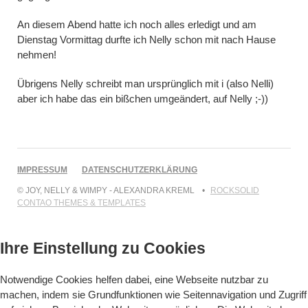
An diesem Abend hatte ich noch alles erledigt und am
Dienstag Vormittag durfte ich Nelly schon mit nach Hause
nehmen!
Übrigens Nelly schreibt man ursprünglich mit i (also Nelli)
aber ich habe das ein bißchen umgeändert, auf Nelly ;-))
NAVIGATION
IMPRESSUM
DATENSCHUTZERKLÄRUNG
ÜBERSPRINGEN
© JOY, NELLY & WIMPY - ALEXANDRA KREML
ROCKSOLID
CONTAO THEMES & TEMPLATES
Ihre Einstellung zu Cookies
Notwendige Cookies helfen dabei, eine Webseite nutzbar zu
machen, indem sie Grundfunktionen wie Seitennavigation und Zugriff