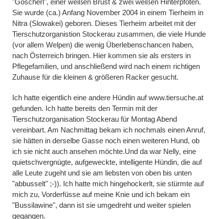
"Goscherl", einer weißen Brust & zwei weißen Hinterpfoten.
Sie wurde (ca.) Anfang November 2004 in einem Tierheim in
Nitra (Slowakei) geboren. Dieses Tierheim arbeitet mit der
Tierschutzorganistion Stockerau zusammen, die viele Hunde
(vor allem Welpen) die wenig Überlebenschancen haben,
nach Österreich bringen. Hier kommen sie als ersters in
Pflegefamilien, und anschließend wird nach einem richtigen
Zuhause für die kleinen & größeren Racker gesucht.
Ich hatte eigentlich eine andere Hündin auf www.tiersuche.at
gefunden. Ich hatte bereits den Termin mit der
Tierschutzorganisation Stockerau für Montag Abend
vereinbart. Am Nachmittag bekam ich nochmals einen Anruf,
sie hätten in derselbe Gasse noch einen weiteren Hund, ob
ich sie nicht auch ansehen möchte.Und da war Nelly, eine
quietschvergnügte, aufgeweckte, intelligente Hündin, die auf
alle Leute zugeht und sie am liebsten von oben bis unten
"abbusselt" ;-)). Ich hatte mich hingehockerlt, sie stürmte auf
mich zu, Vorderfüsse auf meine Knie und ich bekam ein
"Bussilawine", dann ist sie umgedreht und weiter spielen
gegangen.