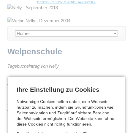
NAVIGATION
ERSTELLT VON ONLNE HANDWERK
ÜBERSPRINGEN
Navigation
überspringen
Welpenschule
Tagebucheintrag von Nelly
Anka kam heute Vormittag wieder zu Besuch und ich hab
wieder total viel mit ihr gekämpft. Mein Herrchen hat öfters
Ihre Einstellung zu Cookies
probiert mich zu bremsen, weil ich doch schon etwa
übermütig war, bzw. meinte er immer ich soll meine Kräfte
Notwendige Cookies helfen dabei, eine Webseite
sparen, weil wir heute noch in eine Welpenschule gehen. Ich
nutzbar zu machen, indem sie Grundfunktionen wie
wußte zwar nicht was das ist, aber es hörte ich sehr
Seitennavigation und Zugriff auf sichere Bereiche
interessant an. Auf der Autofahrt ins Dog College hab ich
der Webseite ermöglichen. Die Webseite kann ohne
noch eine Weile geschlafen, damit ich auch wirklich voller
diese Cookies nicht richtig funktionieren.
Energien dort ankomme. Ich sags Euch, diese Welpenschule