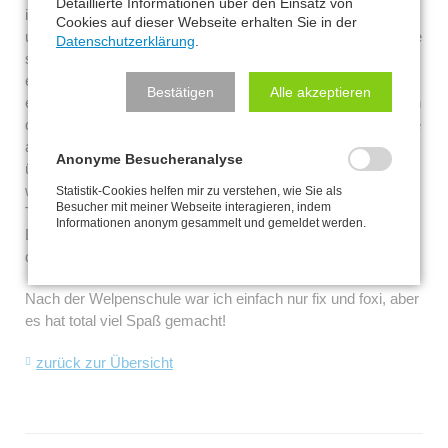
Detaillierte Informationen über den Einsatz von
ist total super, heute haben wir uns alle nur kennengelernt
Cookies auf dieser Webseite erhalten Sie in der
und einfach 1 Stunde lang nur gespielt. Meine neuen Freunde
Datenschutzerklärung
.
sind ein Beagle und ein Schäferhund, die beiden sind schon
ein bisschen älter (ca. 4 Monate) und 3 Golden Retriever die
Bestätigen
Alle akzeptieren
etwas älter sind als ich. Also ich bin die jüngste und auch von
den Rassen die Kleinste. Am Anfang der Spielstunde sind sie
alle "auf mich losgegangen", ich hab mich irgendwie
Anonyme Besucheranalyse
überhaupt nicht ausgekannt, was die eigentlich von mir
wollen. Aber gegen Ende der Stunde, da hab ich sie alle auf
Statistik-Cookies helfen mir zu verstehen, wie Sie als
Besucher mit meiner Webseite interagieren, indem
Trab gehalten und ich hab sie durch die Spielwiese gejagt.
Informationen anonym gesammelt und gemeldet werden.
Das hat mir Spaß gemacht, vor allem das Alle von mir
davonlaufen, obwohl ich doch die Kleinste bin *froi*.
Nach der Welpenschule war ich einfach nur fix und foxi, aber
es hat total viel Spaß gemacht!
zurück zur Übersicht